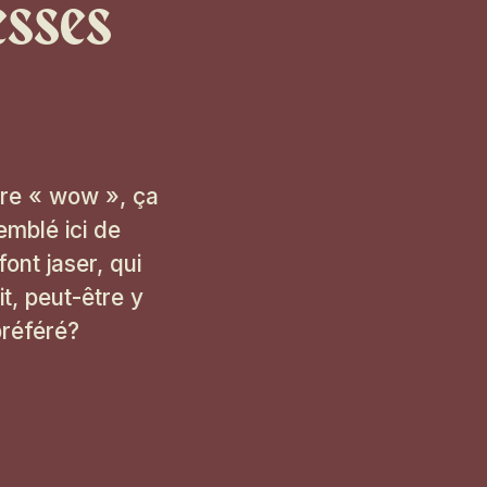
esses
ire « wow », ça
emblé ici de
nt jaser, qui
t, peut-être y
préféré?