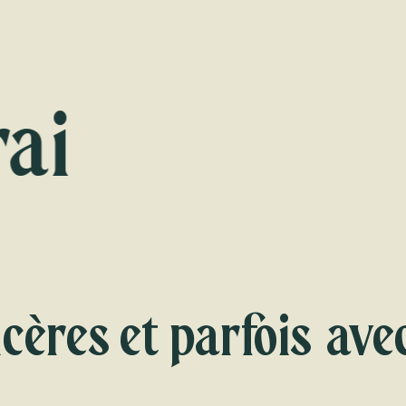
i
ncères et parfois av