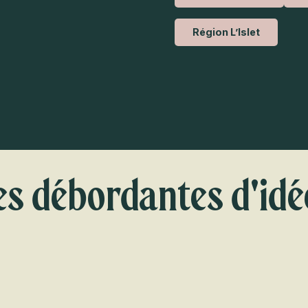
Région L’Islet
es débordantes d'idé