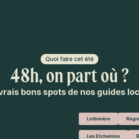
Quoi faire cet été
48h, on part où ?
vrais bons spots de nos guides lo
Lotbinière
Régio
Les Etchemins
B