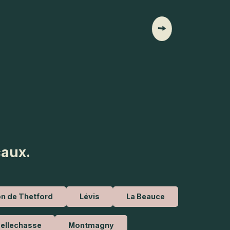
Bain de
caux.
n de Thetford
Lévis
La Beauce
ellechasse
Montmagny