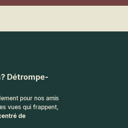
on? Détrompe-
llement pour nos amis
des vues qui frappent,
centré de