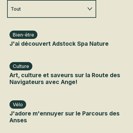
Tout
Famille
Bien-être
J'ai découvert Adstock Spa Nature
Plein air
Gourmand
Culture
Art, culture et saveurs sur la Route des
Dormir ailleurs
Navigateurs avec Ange!
Roadtrip
Vélo
Tourisme lent
J'adore m'ennuyer sur le Parcours des
Anses
Divertissement