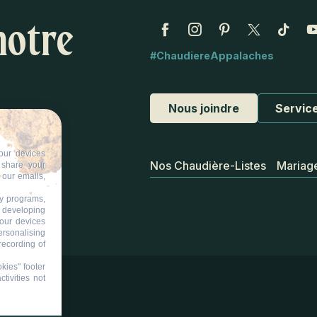
notre
#ChaudiereAppalaches
Nous joindre
Service
our devices
Nos Chaudière-Listes
Mariag
d share your
 our emails,
ty programs,
s developing
your devices
ersonalising
recording of
kies" footer
tivities not