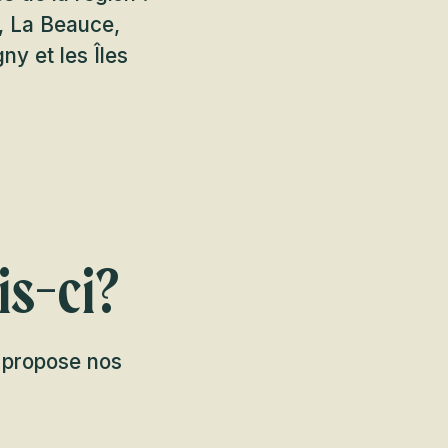
s, La Beauce,
y et les Îles
is-ci?
s propose nos