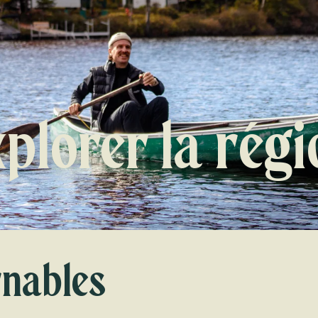
xplorer la régi
rnables