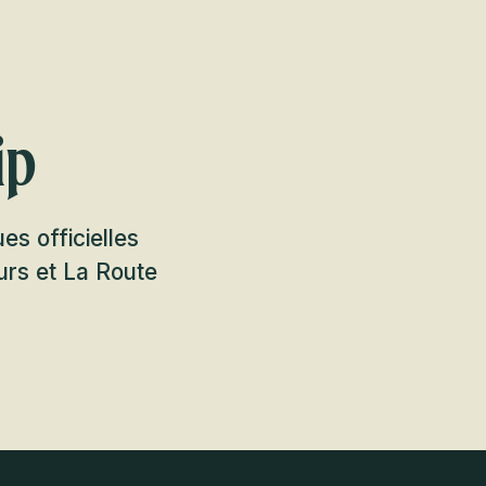
ip
es officielles
urs et La Route