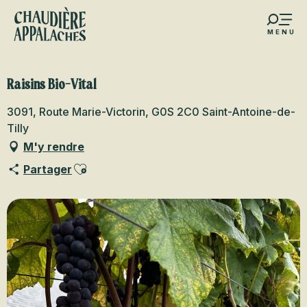
Aller
au
MENU
contenu
s favoris
principal
Raisins Bio-Vital
3091, Route Marie-Victorin, G0S 2C0 Saint-Antoine-de-
Tilly
M'y rendre
Ajouter aux favoris
Partager