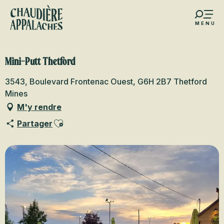
Aller
au
MENU
contenu
s favoris
principal
Mini-Putt Thetford
3543, Boulevard Frontenac Ouest, G6H 2B7 Thetford
Mines
M'y rendre
Ajouter aux favoris
Partager