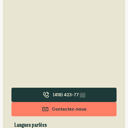
(418) 423-77
▒▒
Contactez-nous
Langues parlées
Langues parlées