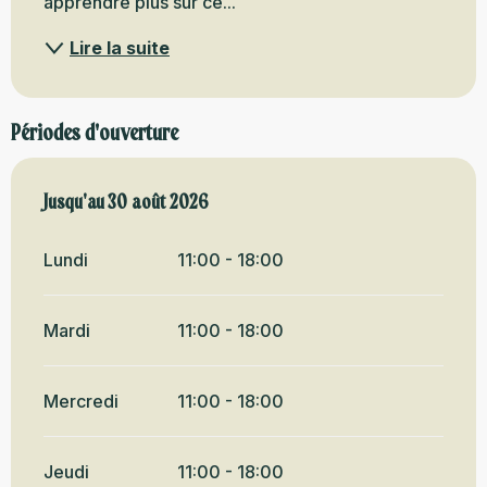
apprendre plus sur ce...
Lire la suite
Périodes d'ouverture
Du
Jusqu'au
6 juin 2026
30 août 2026
au
30 août 2026
Lundi
11:00 - 18:00
Mardi
11:00 - 18:00
Mercredi
11:00 - 18:00
Jeudi
11:00 - 18:00