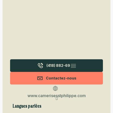
(418) 882-69
▒▒
Contactez-nous
www.camerisesstphilippe.com
Langues parlées
Langues parlées