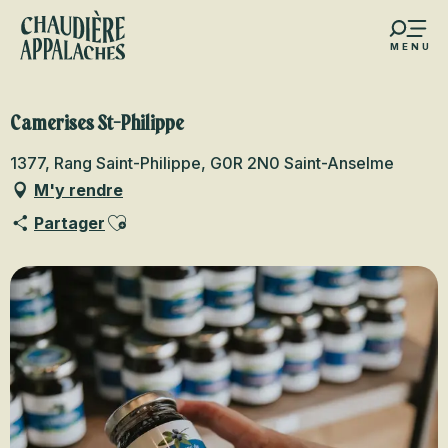
Aller
au
MENU
contenu
s favoris
principal
Camerises St-Philippe
1377, Rang Saint-Philippe, G0R 2N0 Saint-Anselme
M'y rendre
Ajouter aux favoris
Partager