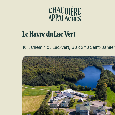
Aller
au
contenu
principal
Le Havre du Lac Vert
161, Chemin du Lac-Vert, G0R 2Y0 Saint-Dami