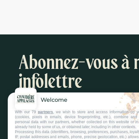
Abonnez-vous à 
infolettre
Welcome
Inspirations et suggestions d'activités
With our 79
partners
, we wish to store and access information on y
S'abonner à l'infolettre
(cookies, pixels in emails, device fingerprinting, etc.), combine an
personal data with our partners, whether collected on this website or in
already held by some of us, or obtained later, including in other contexts.
Processing this data (identifiers, browsing, preferences, purchases, loyal
IP, postal addresses and emails, phone, precise geolocation, etc.) allow