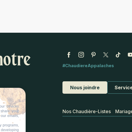
notre
#ChaudiereAppalaches
Nous joindre
Service
our devices
Nos Chaudière-Listes
Mariag
d share your
 our emails,
ty programs,
s developing