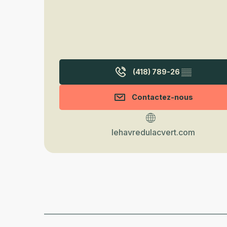
(418) 789-26
▒▒
Contactez-nous
lehavredulacvert.com