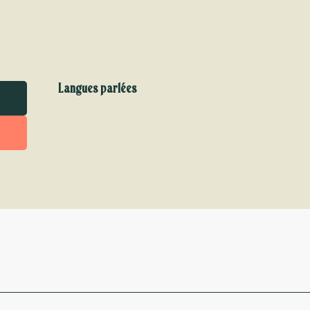
Langues parlées
Langues parlées