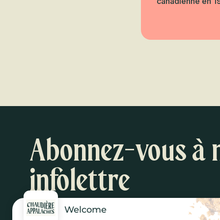
canadienne en 198
Retour à l'accu
Retour a
Pourquoi pas ?
Abonnez-vous à 
infolettre
Welcome
Inspirations et suggestions d'activités