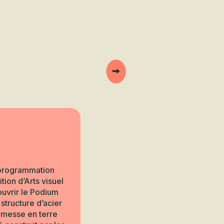
e programmation
tion d’Arts visuel
ouvrir le Podium
structure d’acier
e messe en terre