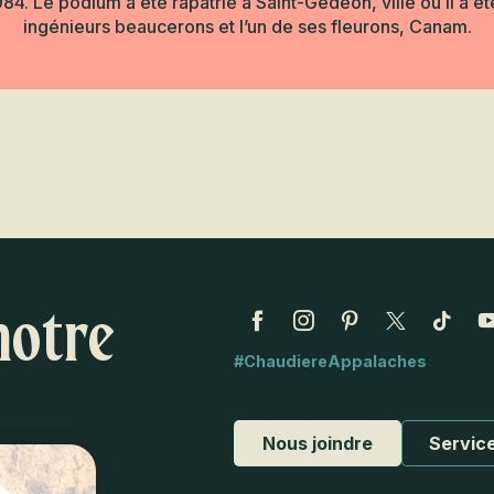
4. Le podium a été rapatrié à Saint-Gédéon, ville où il a été
ingénieurs beaucerons et l’un de ses fleurons, Canam.
eil
ux Miracles Beaucer
notre
#ChaudiereAppalaches
Nous joindre
Service