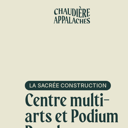
Aller
au
contenu
principal
LA SACRÉE CONSTRUCTION
Centre multi-
arts et Podium