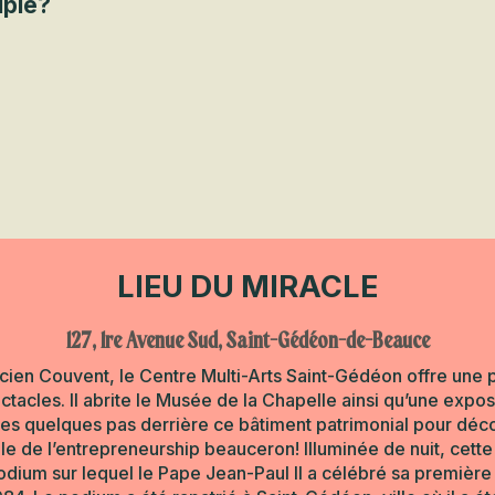
uple?
LIEU DU MIRACLE
127, 1re Avenue Sud, Saint-Gédéon-de-Beauce
ncien Couvent, le Centre Multi-Arts Saint-Gédéon offre un
acles. Il abrite le Musée de la Chapelle ainsi qu’une exposi
aites quelques pas derrière ce bâtiment patrimonial pour déc
e de l’entrepreneurship beauceron! Illuminée de nuit, cette 
odium sur lequel le Pape Jean-Paul II a célébré sa premièr