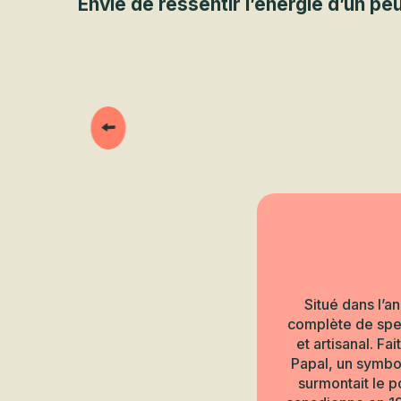
Envie de ressentir l’énergie d’un pe
Situé dans l’a
complète de spect
et artisanal. F
Papal, un symbol
surmontait le p