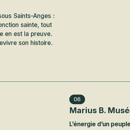
sous Saints-Anges :
onction sainte, tout
re en est la preuve.
vivre son histoire.
06
Marius B. Musé
L’énergie d’un peupl