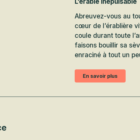
L’érable inépuisable
Abreuvez-vous au tou
cœur de l’érablière vit
coule durant toute l’a
faisons bouillir sa sè
enraciné à tout un pe
En savoir plus
ce