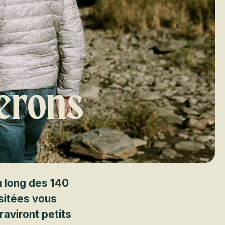
erons
u long des 140
usitées vous
raviront petits