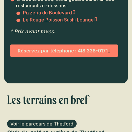
restaurants ci-dessous :
Pizzeria du Boulevard
Le Rouge Poisson Sushi Lounge
* Prix avant taxes.
Réservez par téléphone : 418 338-0171
Les terrains en bref
Voir le parcours de Thetford
V