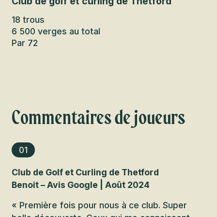
Club de golf et curling de Thetford
Cl
18 trous
18
6 500 verges au total
6 
Par 72
Pa
Commentaires de joueurs
01
Club de Golf et Curling de Thetford
Benoit – Avis Google | Août 2024
« Première fois pour nous à ce club. Super