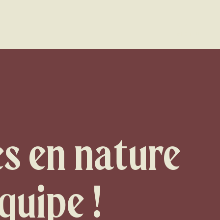
MENU
s en nature
quipe !