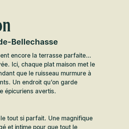
on
de-Bellechasse
hent encore la terrasse parfaite…
vée. Ici, chaque plat maison met le
endant que le ruisseau murmure à
vants. Un endroit qu’on garde
e épicuriens avertis.
 le tout si parfait. Une magnifique
é et intime pour que tout le