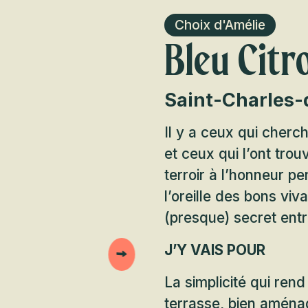
Choix d'Amélie
Bleu Citr
Saint-Charles-
Il y a ceux qui cherc
et ceux qui l’ont trou
terroir à l’honneur p
l’oreille des bons vi
(presque) secret entr
J’Y VAIS POUR
La simplicité qui rend
terrasse, bien aménag