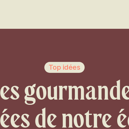
Voir les favoris
Top idées
ses gourmande
ées de notre é