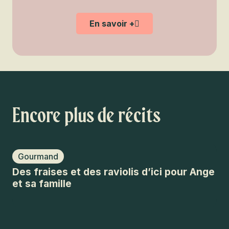
En savoir +
Encore plus de récits
Gourmand
C
Des fraises et des raviolis d’ici pour Ange
An
et sa famille
Pr