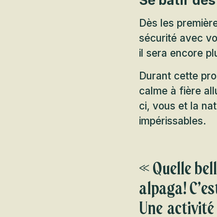
Se bâtir de
Dès les première
sécurité avec v
il sera encore p
Durant cette pr
calme à fière all
ci, vous et la n
impérissables.
« Quelle bel
alpaga! C’es
Une activité