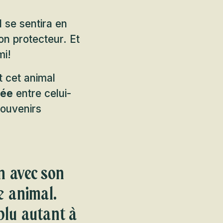
 se sentira en
n protecteur. Et
mi!
 cet animal
rée
entre celui-
souvenirs
n avec son
e animal.
 plu autant à