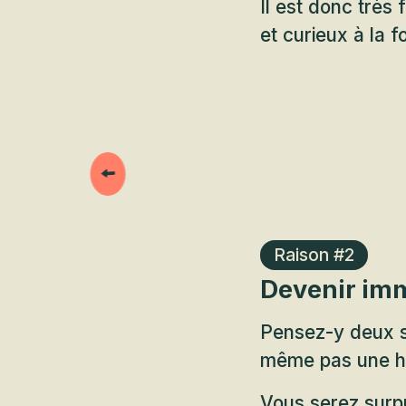
Il est donc très 
et curieux à la f
Raison #2
Devenir im
Pensez-y deux se
même pas une heu
Vous serez surpr