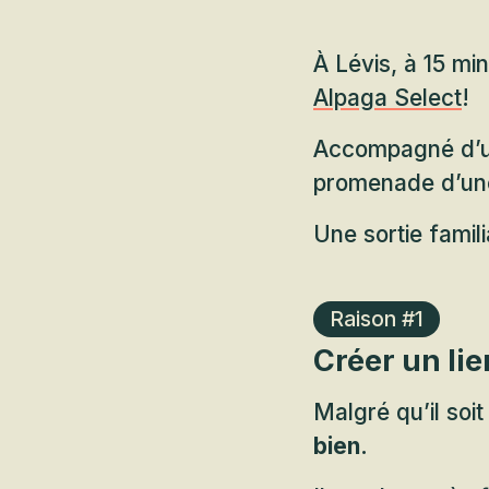
À Lévis, à 15 mi
Alpaga Select
!
Accompagné d’un
promenade d’une
Une sortie famili
Raison #1
Créer un lie
Malgré qu’il soi
bien
.