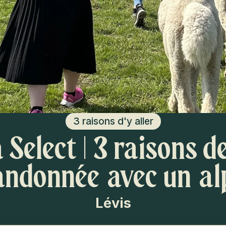
3 raisons d'y aller
Select | 3 raisons d
andonnée avec un a
Lévis