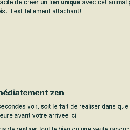
facile de créer un
lien unique
avec cet animal p
ois. Il est tellement attachant!
médiatement zen
condes voir, soit le fait de réaliser dans quel
re avant votre arrivée ici.
is de réaliser tout le bien qu’une seule rando