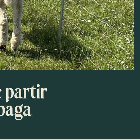
e partir
lpaga