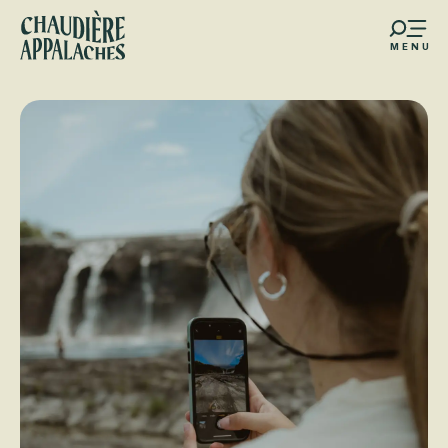
Aller
au
MENU
contenu
s favoris
principal