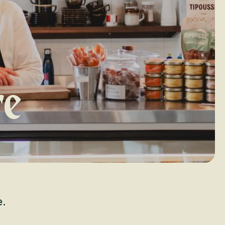
re
e.