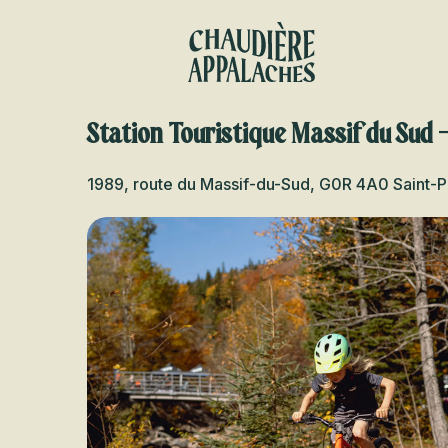
Aller
au
contenu
principal
Station Touristique Massif du Sud -
1989, route du Massif-du-Sud, G0R 4A0 Saint-