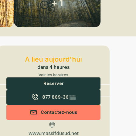
+ 1
Ouverture et coordonnées
A lieu aujourd'hui
dans 4 heures
Voir les horaires
Réserver
877 869-36
▒▒
Contactez-nous
www.massifdusud.net