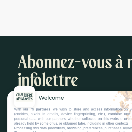
Abonnez-vous à 
infolettre
Welcome
Inspirations et suggestions d'activités
With our 79
partners
, we wish to store and access information on y
S'abonner à l'infolettre
(cookies, pixels in emails, device fingerprinting, etc.), combine an
personal data with our partners, whether collected on this website or in
already held by some of us, or obtained later, including in other contexts.
Processing this data (identifiers, browsing, preferences, purchases, loyal