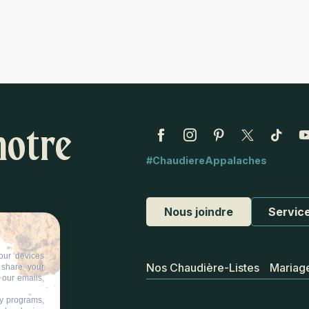
notre
#ChaudiereAppalaches
Nous joindre
Service
our devices
Nos Chaudière-Listes
Mariag
d share your
 our emails,
ty programs,