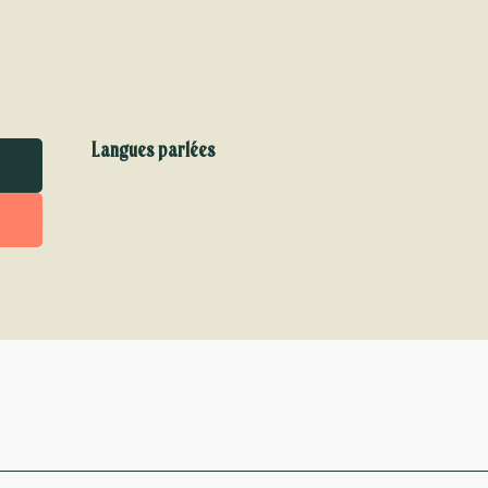
Langues parlées
Langues parlées