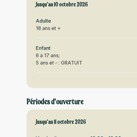
Du
Jusqu'au
18 juin 2026
10 octobre 2026
au
10 octobre 2026
Adulte
18 ans et +
Enfant
6 à 17 ans;
5 ans et - : GRATUIT
Périodes d'ouverture
Du
Jusqu'au
19 juin 2026
11 octobre 2026
au
11 octobre 2026