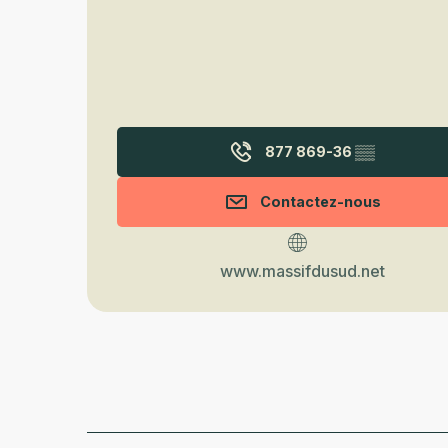
877 869-36
▒▒
Contactez-nous
www.massifdusud.net