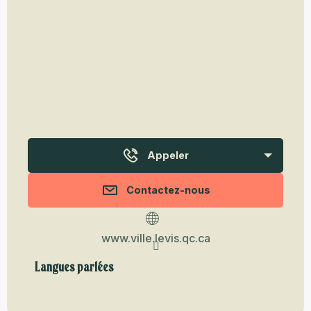
Appeler
Contactez-nous
www.ville.levis.qc.ca
Langues parlées
Langues parlées