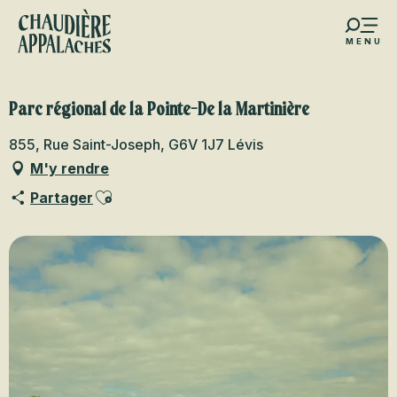
Aller
au
MENU
contenu
s favoris
principal
Parc régional de la Pointe-De la Martinière
855, Rue Saint-Joseph, G6V 1J7 Lévis
M'y rendre
Ajouter aux favoris
Partager