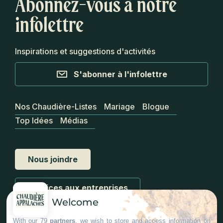
Abonnez-vous à notre
infolettre
Inspirations et suggestions d'activités
S'abonner à l'infolettre
Nos Chaudière-Listes
Mariage
Blogue
Top Idées
Médias
Nous joindre
Services aux entreprises
Welcome
With our 79
partners
, we wish to store and access information on