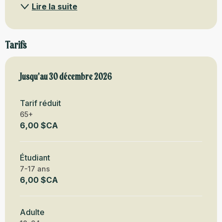
Lire la suite
Tarifs
Du
Jusqu'au
30 septembre 2025
30 décembre 2026
au
30 décembre 2026
Tarif réduit
65+
6,00 $CA
Étudiant
7-17 ans
6,00 $CA
Adulte