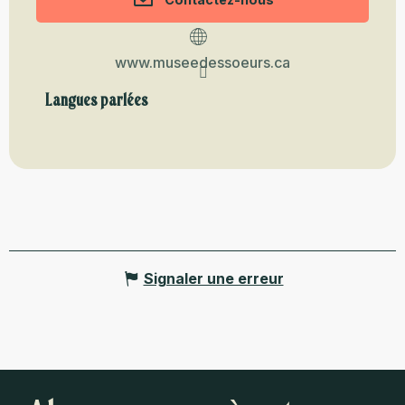
www.museedessoeurs.ca
Langues parlées
Langues parlées
Signaler une erreur