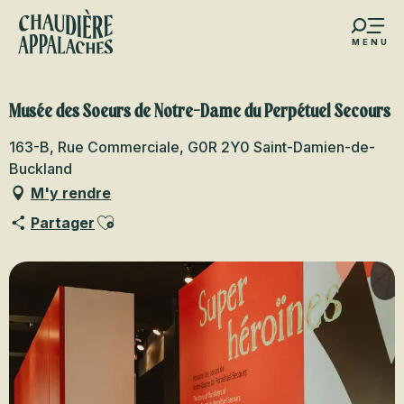
Aller
au
MENU
contenu
s favoris
principal
Musée des Soeurs de Notre-Dame du Perpétuel Secours
163-B, Rue Commerciale, G0R 2Y0 Saint-Damien-de-
Buckland
M'y rendre
Ajouter aux favoris
Partager