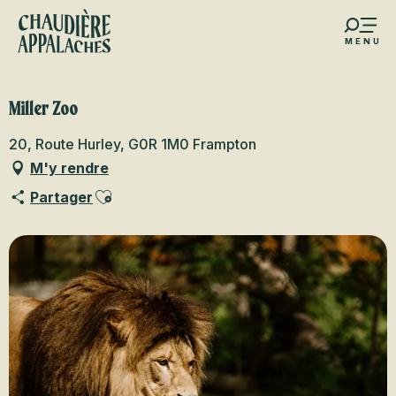
Aller
au
MENU
contenu
s favoris
principal
Miller Zoo
20, Route Hurley, G0R 1M0 Frampton
M'y rendre
Ajouter aux favoris
Partager