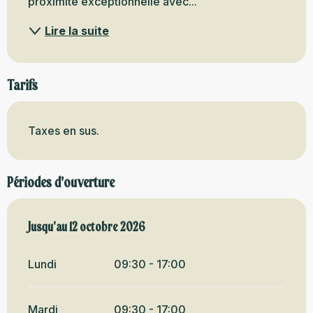
proximité exceptionnelle avec...
Lire la suite
Tarifs
Taxes en sus.
Périodes d'ouverture
Du
Jusqu'au
16 mai 2026
12 octobre 2026
au
12 octobre 2026
Lundi
09:30 - 17:00
Mardi
09:30 - 17:00