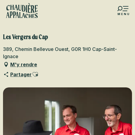
Aller
au
MENU
contenu
s favoris
principal
Les Vergers du Cap
389, Chemin Bellevue Ouest, G0R 1H0 Cap-Saint-
Ignace
M'y rendre
Ajouter aux favoris
Partager