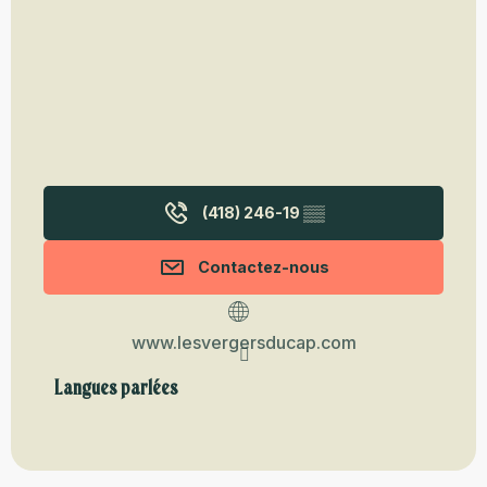
(418) 246-19
▒▒
Contactez-nous
www.lesvergersducap.com
Langues parlées
Langues parlées