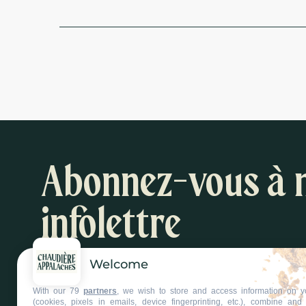
Abonnez-vous à 
infolettre
Welcome
Inspirations et suggestions d'activités
With our 79
partners
, we wish to store and access information on y
S'abonner à l'infolettre
(cookies, pixels in emails, device fingerprinting, etc.), combine an