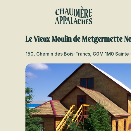
Aller
au
contenu
principal
Le Vieux Moulin de Metgermette N
150, Chemin des Bois-Francs, G0M 1M0 Sainte-