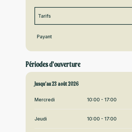
Tarifs
Jusqu'au
30 août 2026
Payant
Périodes d'ouverture
Du
Jusqu'au
28 juin 2026
23 août 2026
au
23 août 2026
Mercredi
10:00 - 17:00
Jeudi
10:00 - 17:00