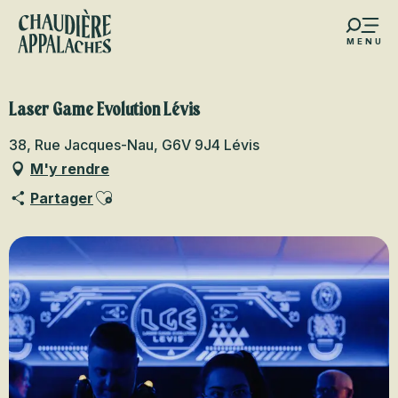
Aller
au
MENU
contenu
s favoris
principal
Laser Game Evolution Lévis
38, Rue Jacques-Nau, G6V 9J4 Lévis
M'y rendre
Ajouter aux favoris
Partager