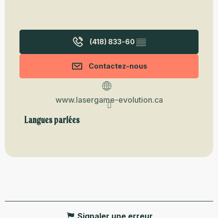
(418) 833-60
▒▒
Contactez-nous
www.lasergame-evolution.ca
Langues parlées
Langues parlées
Signaler une erreur