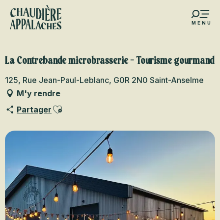
Aller
au
MENU
contenu
s favoris
principal
La Contrebande microbrasserie - Tourisme gourmand
125, Rue Jean-Paul-Leblanc, G0R 2N0 Saint-Anselme
M'y rendre
Ajouter aux favoris
Partager