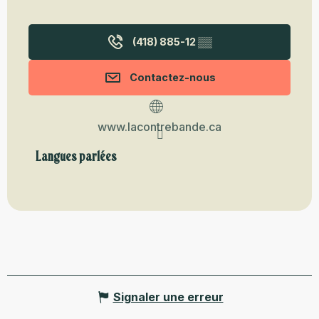
(418) 885-12
▒▒
Contactez-nous
www.lacontrebande.ca
Langues parlées
Langues parlées
Signaler une erreur