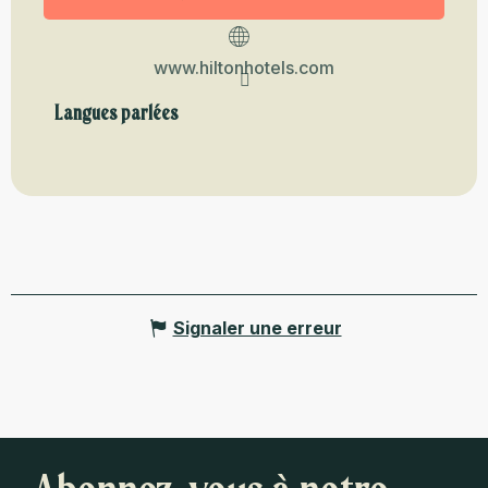
www.hiltonhotels.com
Langues parlées
Langues parlées
Signaler une erreur