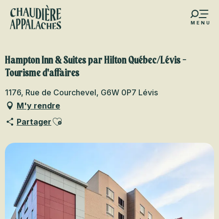
Aller
au
MENU
contenu
s favoris
principal
Hampton Inn & Suites par Hilton Québec/Lévis -
Tourisme d'affaires
1176, Rue de Courchevel, G6W 0P7 Lévis
M'y rendre
Ajouter aux favoris
Partager