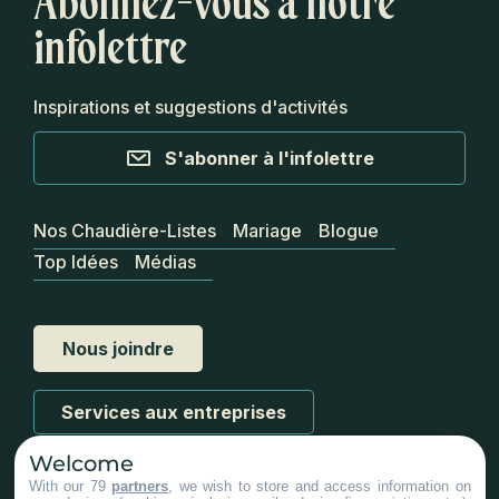
Abonnez-vous à notre
infolettre
Inspirations et suggestions d'activités
S'abonner à l'infolettre
Nos Chaudière-Listes
Mariage
Blogue
Top Idées
Médias
Nous joindre
Services aux entreprises
Welcome
With our 79
partners
, we wish to store and access information on