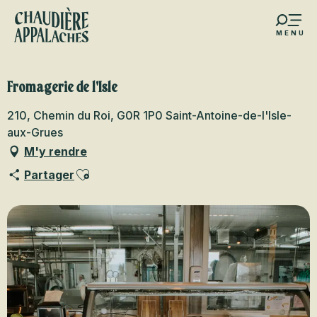
Aller
au
MENU
contenu
s favoris
principal
Fromagerie de l'Isle
210, Chemin du Roi, G0R 1P0 Saint-Antoine-de-l'Isle-
aux-Grues
M'y rendre
Ajouter aux favoris
Partager