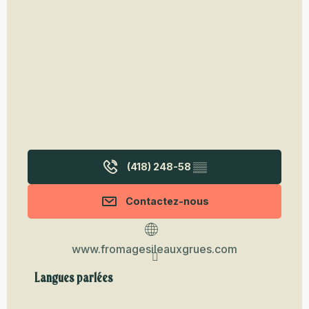
(418) 248-58
▒▒
Contactez-nous
www.fromagesileauxgrues.com
Langues parlées
Langues parlées