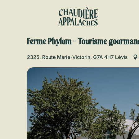
Aller
au
contenu
principal
Ferme Phylum - Tourisme gourman
2325, Route Marie-Victorin, G7A 4H7 Lévis