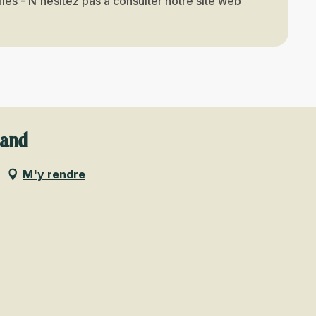
iés - N'hésitez pas à consulter notre site web
mand
M'y rendre