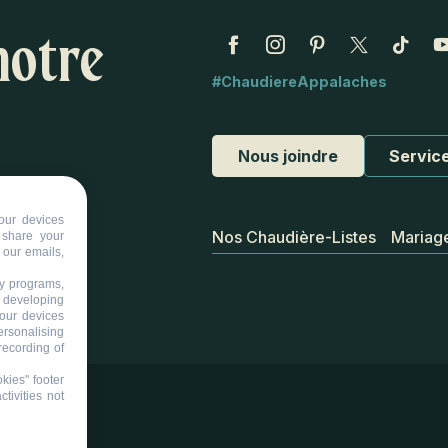
notre
#ChaudiereAppalaches
Nous joindre
Service
our devices
Nos Chaudière-Listes
Mariag
d share your
 our emails,
ty programs,
s developing
your devices
ersonalising
recording of
kies" footer
tivities not