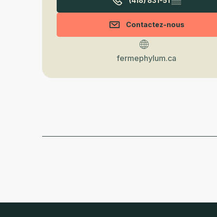
(418) 831-51
▒▒
Contactez-nous
fermephylum.ca