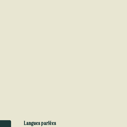
Langues parlées
Langues parlées