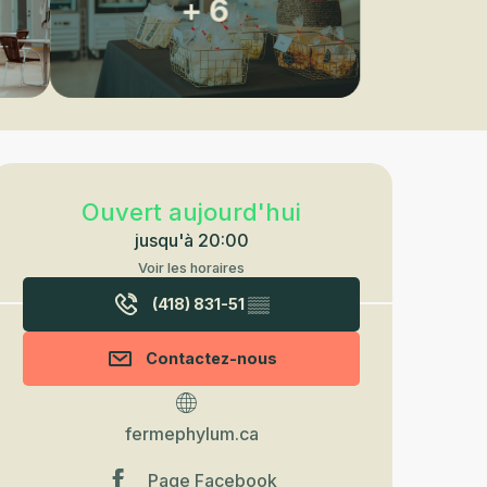
+ 6
Ouverture et coordonnées
Ouvert aujourd'hui
jusqu'à 20:00
Voir les horaires
(418) 831-51
▒▒
Contactez-nous
fermephylum.ca
Page Facebook