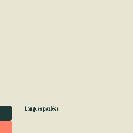
Langues parlées
Langues parlées