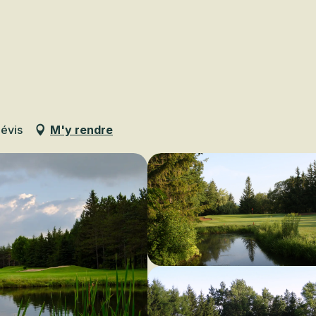
Voir les favoris
évis
M'y rendre