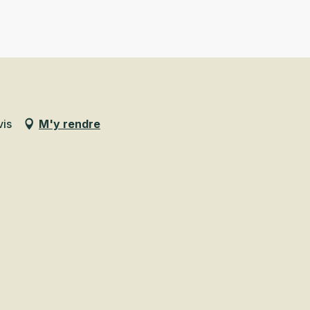
vis
M'y rendre