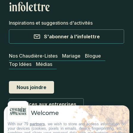
infolettre
Inspirations et suggestions d'activités
S'abonner à l'infolettre
Nos Chaudière-Listes
Mariage
Blogue
Top Idées
Médias
Nous joindre
Services aux entreprises
Welcome
With our 79
partners
, we wish to store and access information on
your devices (cookies, pixels in emails, device fingerprinting, etc.),
combine and share your personal data with our partners, whether