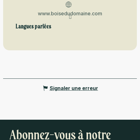
www.boisedudomaine.com
Langues parlées
Langues parlées
Signaler une erreur
Abonnez-vous à notre