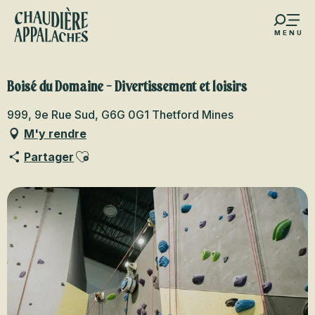
Aller
au
MENU
contenu
s favoris
principal
Boisé du Domaine - Divertissement et loisirs
999, 9e Rue Sud, G6G 0G1 Thetford Mines
M'y rendre
Ajouter aux favoris
Partager