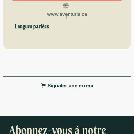
www.aventuria.ca
Langues parlées
Langues parlées
Signaler une erreur
Abonnez-vous à notre