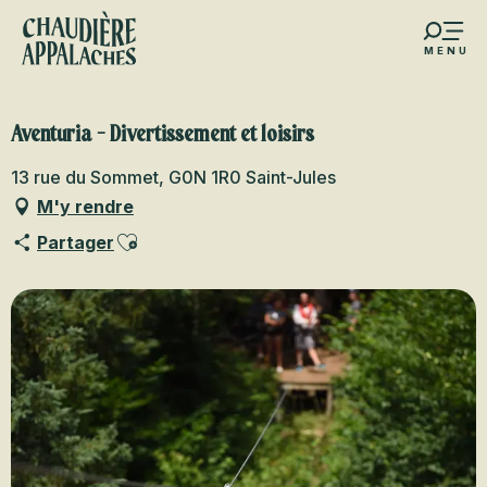
Aller
au
MENU
contenu
s favoris
principal
Aventuria - Divertissement et loisirs
13 rue du Sommet, G0N 1R0 Saint-Jules
M'y rendre
Ajouter aux favoris
Partager