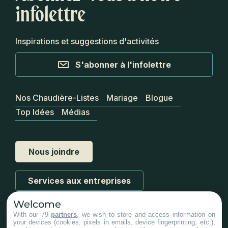
infolettre
Inspirations et suggestions d'activités
S'abonner à l'infolettre
Nos Chaudière-Listes
Mariage
Blogue
Top Idées
Médias
Nous joindre
Services aux entreprises
Welcome
With our 79
partners
, we wish to store and access information on
your devices (cookies, pixels in emails, device fingerprinting, etc.),