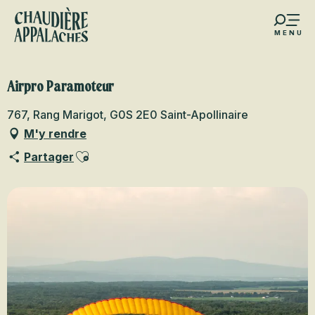
Aller
au
MENU
contenu
s favoris
principal
Airpro Paramoteur
767, Rang Marigot, G0S 2E0 Saint-Apollinaire
M'y rendre
Ajouter aux favoris
Partager