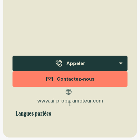
Appeler
Contactez-nous
www.airproparamoteur.com
Langues parlées
Langues parlées