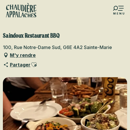
Aller
au
MENU
contenu
s favoris
principal
Saindoux Restaurant BBQ
100, Rue Notre-Dame Sud, G6E 4A2 Sainte-Marie
M'y rendre
Ajouter aux favoris
Partager