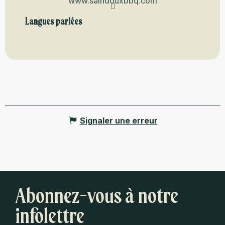
www.saindouxbbq.com
Langues parlées
Langues parlées
Signaler une erreur
Abonnez-vous à notre
infolettre