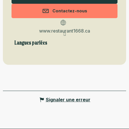
Contactez-nous
www.restaurant1668.ca
Langues parlées
Langues parlées
Signaler une erreur