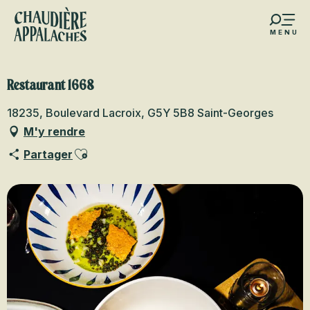
Aller
au
MENU
contenu
s favoris
principal
Restaurant 1668
18235, Boulevard Lacroix, G5Y 5B8 Saint-Georges
M'y rendre
Ajouter aux favoris
Partager