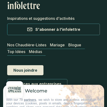
infolettre
Inspirations et suggestions d'activités
S'abonner à l'infolettre
Nos Chaudière-Listes
Mariage
Blogue
Top Idées
Médias
Nous joindre
Services aux entreprises
Welcome
With our 79
partners
, we wish to store and access information on
your devices (cookies, pixels in emails, device fingerprinting, etc.),
combine and share your personal data with our partners, whether