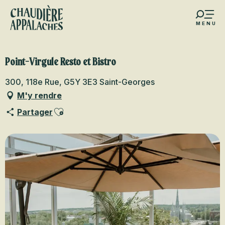
Aller
au
MENU
contenu
s favoris
principal
Point-Virgule Resto et Bistro
300, 118e Rue, G5Y 3E3 Saint-Georges
M'y rendre
Ajouter aux favoris
Partager