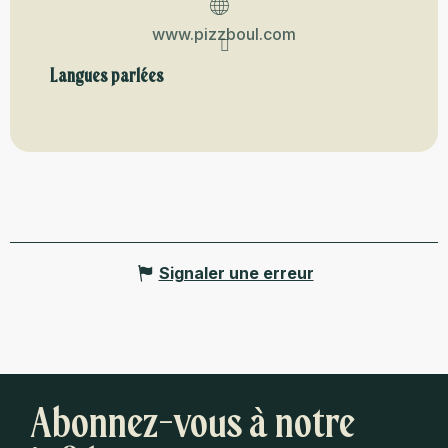
www.pizzboul.com
Langues parlées
Langues parlées
Signaler une erreur
Abonnez-vous à notre