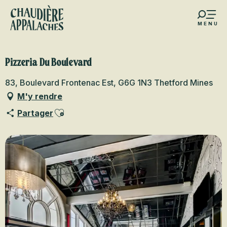
Aller
au
MENU
contenu
s favoris
principal
Pizzeria Du Boulevard
83, Boulevard Frontenac Est, G6G 1N3 Thetford Mines
M'y rendre
Ajouter aux favoris
Partager