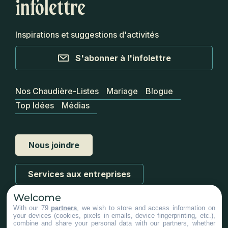
infolettre
Inspirations et suggestions d'activités
S'abonner à l'infolettre
Nos Chaudière-Listes
Mariage
Blogue
Top Idées
Médias
Nous joindre
Services aux entreprises
Welcome
With our 79
partners
, we wish to store and access information on
your devices (cookies, pixels in emails, device fingerprinting, etc.),
combine and share your personal data with our partners, whether