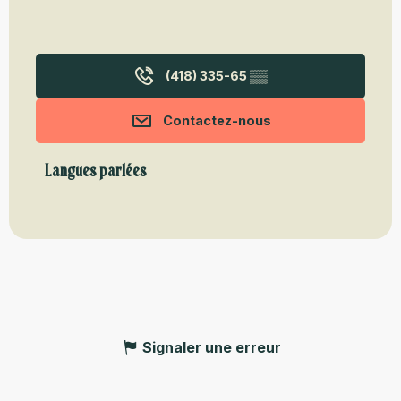
(418) 335-65
▒▒
Contactez-nous
Langues parlées
Langues parlées
Signaler une erreur