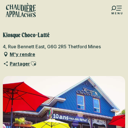
Aller
au
MENU
contenu
s favoris
principal
Kiosque Choco-Latté
4, Rue Bennett East, G6G 2R5 Thetford Mines
M'y rendre
Ajouter aux favoris
Partager