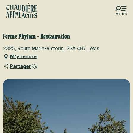
Aller
au
MENU
contenu
s favoris
principal
Ferme Phylum - Restauration
2325, Route Marie-Victorin, G7A 4H7 Lévis
M'y rendre
Ajouter aux favoris
Partager