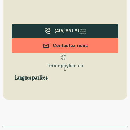
(418) 831-51
▒▒
Contactez-nous
fermephylum.ca
Langues parlées
Langues parlées