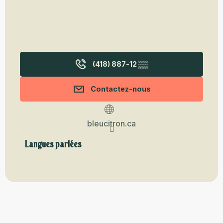
(418) 887-12
▒▒
Contactez-nous
bleucitron.ca
Langues parlées
Langues parlées