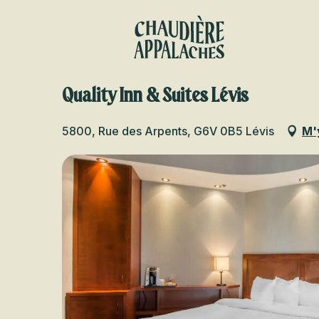
Aller
au
contenu
principal
Quality Inn & Suites Lévis
5800, Rue des Arpents, G6V 0B5 Lévis
M'