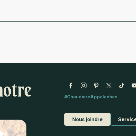
notre
#ChaudiereAppalaches
Nous joindre
Service