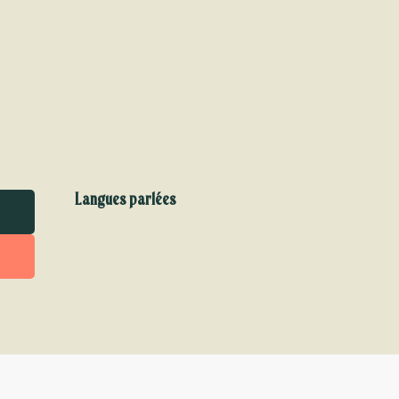
Langues parlées
Langues parlées