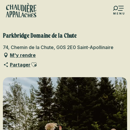
Aller
au
MENU
contenu
s favoris
principal
Parkbridge Domaine de la Chute
74, Chemin de la Chute, G0S 2E0 Saint-Apollinaire
M'y rendre
Ajouter aux favoris
Partager