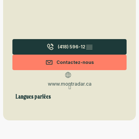
(418) 596-12
▒▒
Contactez-nous
www.montradar.ca
Langues parlées
Langues parlées