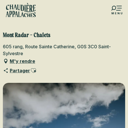
Aller
au
MENU
contenu
s favoris
principal
Mont Radar - Chalets
605 rang, Route Sainte Catherine, G0S 3C0 Saint-
Sylvestre
M'y rendre
Ajouter aux favoris
Partager