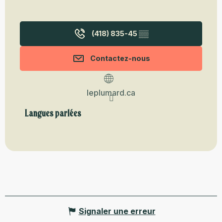
(418) 835-45
▒▒
Contactez-nous
leplumard.ca
Langues parlées
Langues parlées
Signaler une erreur