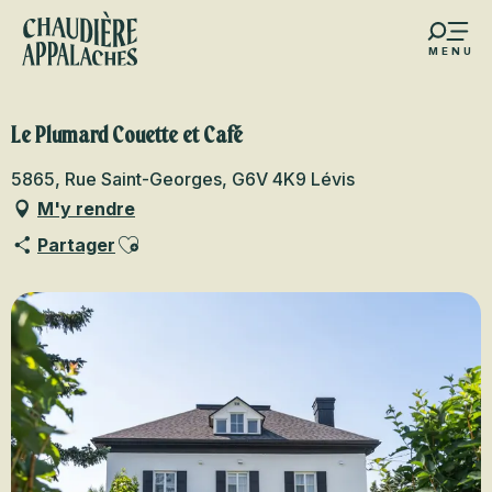
Aller
au
MENU
contenu
s favoris
principal
Le Plumard Couette et Café
5865, Rue Saint-Georges, G6V 4K9 Lévis
M'y rendre
Ajouter aux favoris
Partager