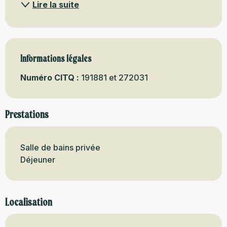
Lire la suite
Informations légales
Informations légales
Numéro CITQ :
191881 et 272031
Prestations
Salle de bains privée
Déjeuner
Localisation