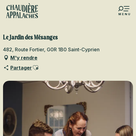
Aller
au
MENU
contenu
s favoris
principal
Le Jardin des Mésanges
482, Route Fortier, G0R 1B0 Saint-Cyprien
M'y rendre
Ajouter aux favoris
Partager