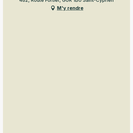
482, Route Fortier, G0R 1B0 Saint-Cyprien
M'y rendre