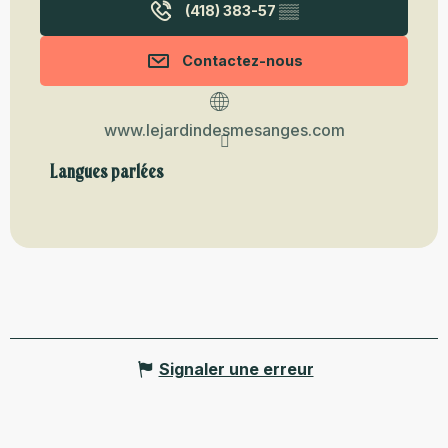
(418) 383-57
▒▒
Contactez-nous
www.lejardindesmesanges.com
Langues parlées
Langues parlées
Signaler une erreur