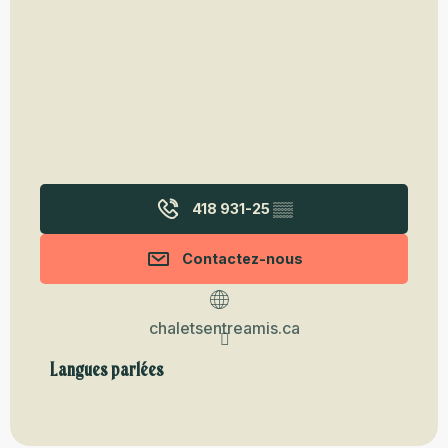
418 931-25
▒▒
Contactez-nous
chaletsentreamis.ca
Langues parlées
Langues parlées