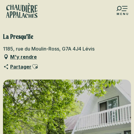
Aller
au
MENU
contenu
s favoris
principal
La Presqu’île
1185, rue du Moulin-Ross, G7A 4J4 Lévis
M'y rendre
Ajouter aux favoris
Partager