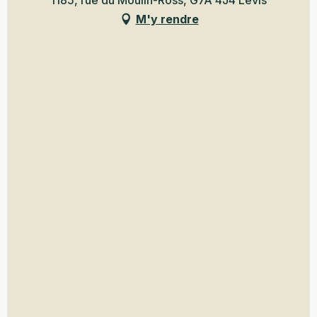
1185, rue du Moulin-Ross, G7A 4J4 Lévis
M'y rendre