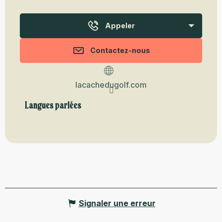
Appeler
Contactez-nous
lacachedugolf.com
Langues parlées
Langues parlées
Signaler une erreur