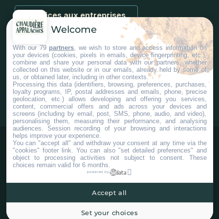
Services aux entreprises
Welcome
With our 79
partners
, we wish to store and access information on
your devices (cookies, pixels in emails, device fingerprinting, etc.),
combine and share your personal data with our partners, whether
collected on this website or in our emails, already held by some of
us, or obtained later, including in other contexts.
#ChaudiereAppalaches
Processing this data (identifiers, browsing, preferences, purchases,
loyalty programs, IP, postal addresses and emails, phone, precise
geolocation, etc.) allows developing and offering you services,
content, commercial offers and ads across your devices and
screens (including by email, post, SMS, phone, audio, and video),
personalising them, measuring their performance, and analysing
audiences. Session recording of your browsing and interactions
helps improve your experience.
You can "accept all" and withdraw your consent at any time via the
"cookies" footer link
. You can also "set detailed preferences" and
object to processing activities not subject to consent. These
choices remain valid for 6 months.
powered by
Accept all
©2025 Tous droits réservés Tourisme Chaudière-Appalaches.
Plan du site
Confidentialité
Paramètres Cookies
Set your choices