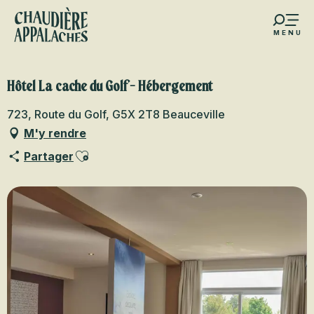
Aller
au
MENU
contenu
s favoris
principal
Hôtel La cache du Golf - Hébergement
723, Route du Golf, G5X 2T8 Beauceville
M'y rendre
Ajouter aux favoris
Partager