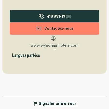
418 831-13
▒▒
Contactez-nous
www.wyndhamhotels.com
Langues parlées
Langues parlées
Signaler une erreur