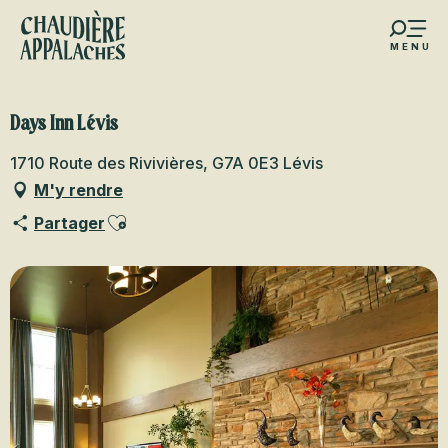
Aller
au
MENU
contenu
s favoris
principal
Days Inn Lévis
1710 Route des Rivivières, G7A 0E3 Lévis
M'y rendre
Ajouter aux favoris
Partager