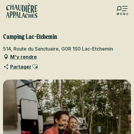
Aller
au
MENU
contenu
s favoris
principal
Camping Lac-Etchemin
514, Route du Sanctuaire, G0R 1S0 Lac-Etchemin
M'y rendre
Ajouter aux favoris
Partager