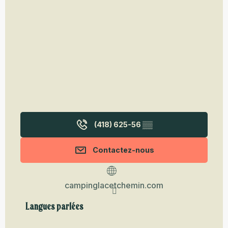
(418) 625-56
▒▒
Contactez-nous
campinglacetchemin.com
Langues parlées
Langues parlées