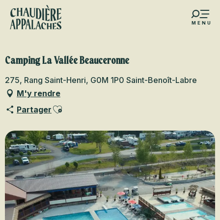
Aller
au
MENU
contenu
s favoris
principal
Camping La Vallée Beauceronne
275, Rang Saint-Henri, G0M 1P0 Saint-Benoît-Labre
M'y rendre
Ajouter aux favoris
Partager