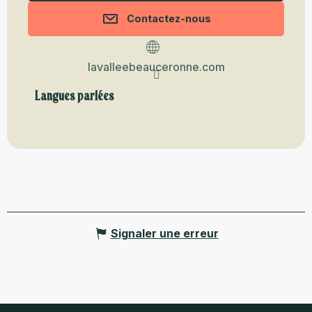
Contactez-nous
lavalleebeauceronne.com
Langues parlées
Langues parlées
Signaler une erreur