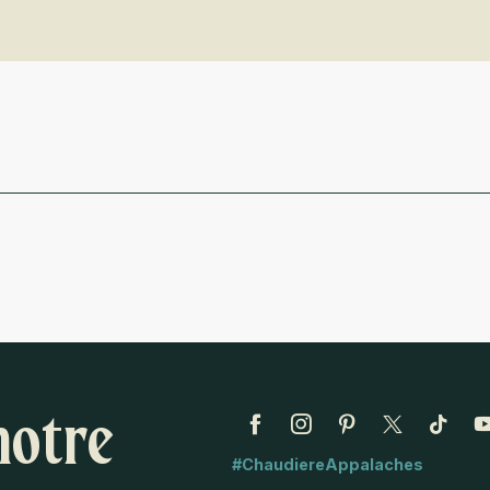
notre
#ChaudiereAppalaches