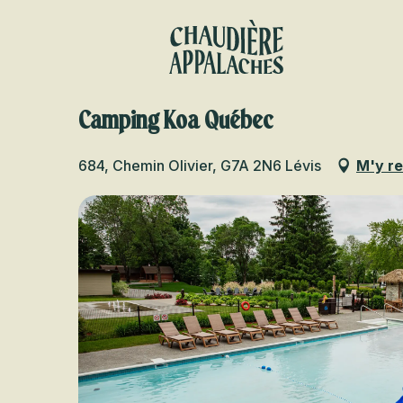
Aller
au
contenu
principal
Camping Koa Québec
684, Chemin Olivier, G7A 2N6 Lévis
M'y r