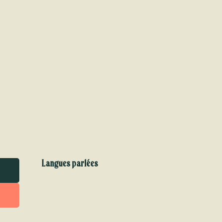
Langues parlées
Langues parlées