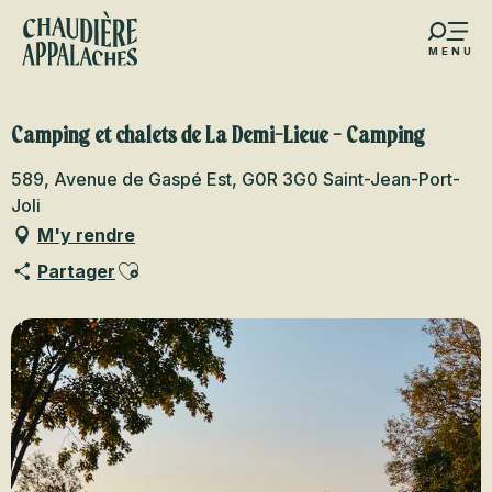
Aller
au
MENU
contenu
s favoris
principal
Camping et chalets de La Demi-Lieue - Camping
589, Avenue de Gaspé Est, G0R 3G0 Saint-Jean-Port-
Joli
M'y rendre
Ajouter aux favoris
Partager