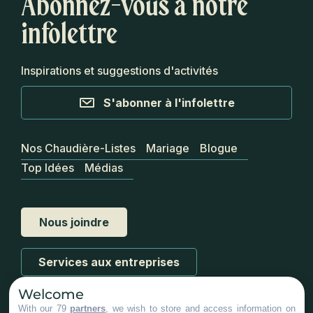
Abonnez-vous à notre
infolettre
Inspirations et suggestions d'activités
S'abonner à l'infolettre
Nos Chaudière-Listes
Mariage
Blogue
Top Idées
Médias
Nous joindre
Services aux entreprises
Welcome
With our 79
partners
, we wish to store and access information on